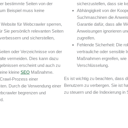
der bestimmte Seiten von der
sicherzustellen, dass sie 
um Beispiel muss keine
Abhängigkeit von der Koop
Suchmaschinen die Anweisun
r Website für Webcrawler sperren,
Garantie dafür, dass alle W
ür Sie persönlich relevanten Seiten
Anweisungen ignorieren und
 verbessern und sicherstellen,
zugreifen.
Fehlende Sicherheit: Die r
eiten oder Verzeichnisse von der
vertrauliche oder sensible 
halte vermeiden. Dies kann dazu
Maßnahmen ergreifen, wie z
rgebnissen erscheint und auch zu
Verschlüsselung.
 eine kleine
SEO
Maßnahme.
Es ist wichtig zu beachten, dass di
 Crawl-Prozess einer
Benutzern zu verbergen. Sie ist h
ten. Durch die Verwendung einer
zu steuern und die Indexierung i
Webcrawler begrenzen und
rd.