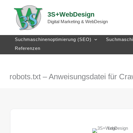
Zum
Inhalt
3S+WebDesign
springen
Digital Marketing & WebDesign
Suchmaschinenoptimierung (SEO)
Suchmaschi
Referenzen
robots.txt – Anweisungsdatei für Cra