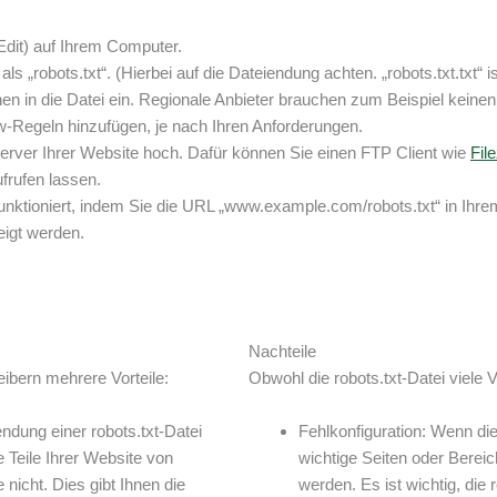
Edit) auf Ihrem Computer.
ls „robots.txt“. (Hierbei auf die Dateiendung achten. „robots.txt.txt“ i
en in die Datei ein. Regionale Anbieter brauchen zum Beispiel kein
-Regeln hinzufügen, je nach Ihren Anforderungen.
Server Ihrer Website hoch. Dafür können Sie einen FTP Client wie
File
frufen lassen.
nktioniert, indem Sie die URL „www.example.com/robots.txt“ in Ihrem
eigt werden.
Nachteile
eibern mehrere Vorteile:
Obwohl die robots.txt-Datei viele Vo
ndung einer robots.txt-Datei
Fehlkonfiguration: Wenn die 
e Teile Ihrer Website von
wichtige Seiten oder Bere
nicht. Dies gibt Ihnen die
werden. Es ist wichtig, die 