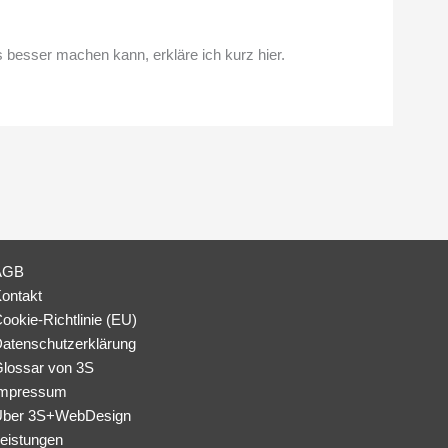
s besser machen kann, erkläre ich kurz hier.
AGB
ontakt
ookie-Richtlinie (EU)
atenschutzerklärung
lossar von 3S
mpressum
ber 3S+WebDesign
eistungen