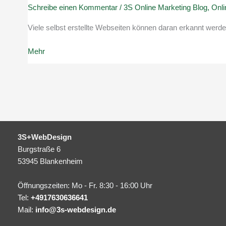
Schreibe einen Kommentar
/
3S Online Marketing Blog
,
Onli
Viele selbst erstellte Webseiten können daran erkannt werde
Nogo’s
Mehr
auf
Webseiten
3S+WebDesign
Burgstraße 6
53945 Blankenheim
Öffnungszeiten: Mo - Fr. 8:30 - 16:00 Uhr
Tel:
+4917630636641
Mail:
info@3s-webdesign.de