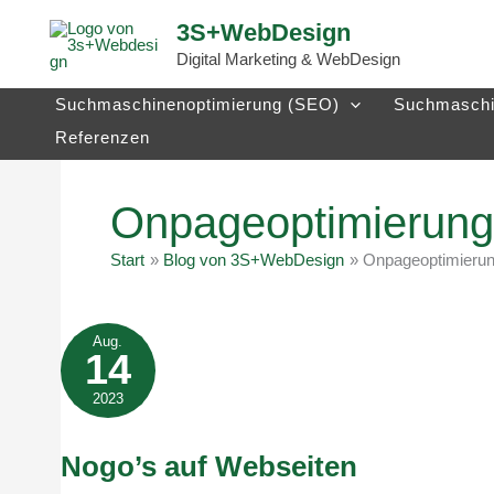
Zum
3S+WebDesign
Inhalt
Digital Marketing & WebDesign
springen
Suchmaschinenoptimierung (SEO)
Suchmaschi
Referenzen
Onpageoptimierung
Start
Blog von 3S+WebDesign
Onpageoptimieru
Aug.
14
2023
Nogo’s auf Webseiten