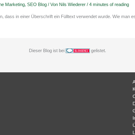
ne Marketing
,
SEO Blog
/ Von
Nils Wiederer
/
4 minutes of reading
n, dass in einer Überschrift ein Fülltext verwendet wurde. Wie man e
Dieser Blog ist bei
gelistet.
K
C
D
G
I
Ü
L