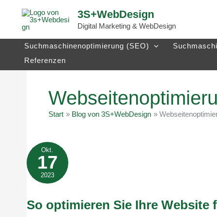
Zum
3S+WebDesign
Inhalt
Digital Marketing & WebDesign
springen
Suchmaschinenoptimierung (SEO)
Suchmaschi
Referenzen
Webseitenoptimier
Start
Blog von 3S+WebDesign
Webseitenoptimie
Okt.
17
2023
So optimieren Sie Ihre Website 