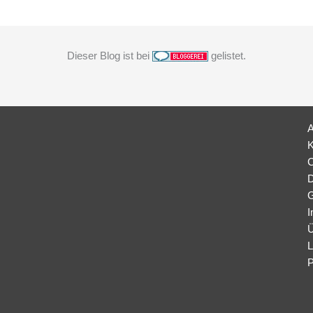
Dieser Blog ist bei
gelistet.
K
C
D
G
I
Ü
L
P