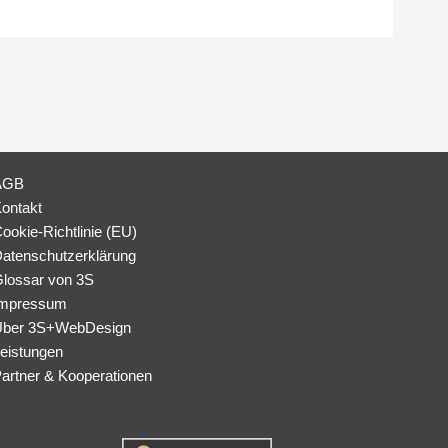
AGB
ontakt
ookie-Richtlinie (EU)
atenschutzerklärung
lossar von 3S
mpressum
ber 3S+WebDesign
eistungen
artner & Kooperationen