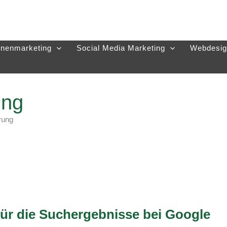
nenmarketing
Social Media Marketing
Webdesig
ung
rung
für die Suchergebnisse bei Google