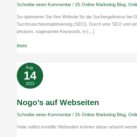
Schreibe einen Kommentar
/
3S Online Marketing Blog
,
Onli
So optimieren Sie Ihre Website für die Suchergebnisse bei 
Suchmaschinenoptimierung (SEO). Durch eine SEO und eine d
phrasen, sogenannte Keywords, in […]
So
Mehr
optimieren
Sie
Ihre
Aug.
14
Website
für
2023
die
Suchergebnisse
Nogo’s auf Webseiten
bei
Google
Schreibe einen Kommentar
/
3S Online Marketing Blog
,
Onli
Viele selbst erstellte Webseiten können daran erkannt werde