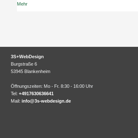
Nogo’s
Mehr
auf
Webseiten
3S+WebDesign
Burgstraße 6
53945 Blankenheim
Öffnungszeiten: Mo - Fr. 8:30 - 16:00 Uhr
Tel:
+4917630636641
Mail:
info@3s-webdesign.de